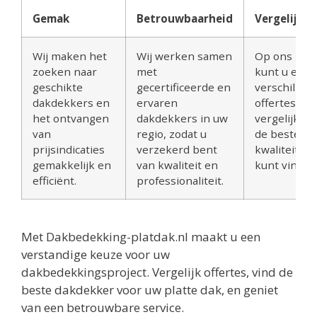
Gemak
Betrouwbaarheid
Vergelijkin
Wij maken het
Wij werken samen
Op ons plat
zoeken naar
met
kunt u eenv
geschikte
gecertificeerde en
verschillen
dakdekkers en
ervaren
offertes
het ontvangen
dakdekkers in uw
vergelijken,
van
regio, zodat u
de beste pri
prijsindicaties
verzekerd bent
kwaliteitve
gemakkelijk en
van kwaliteit en
kunt vinden
efficiënt.
professionaliteit.
Met Dakbedekking-platdak.nl maakt u een
verstandige keuze voor uw
dakbedekkingsproject. Vergelijk offertes, vind de
beste dakdekker voor uw platte dak, en geniet
van een betrouwbare service.