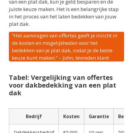
van een plat dak, kun je geld besparen en de
juiste keuze maken. Het is een belangrijke stap
in het proces van het laten bedekken van jouw
plat dak.
“Het aanvragen van offertes geeft je inzicht in
de kosten en mogelijkheden voor het
bedekken van je plat dak, zodat je de beste
keuze kunt maken.” – John, tevreden klant
Tabel: Vergelijking van offertes
voor dakbedekking van een plat
dak
Bedrijf
Kosten
Garantie
Betal
Dakdekkersbedrijf
€5.000
10 jaar
50% vo