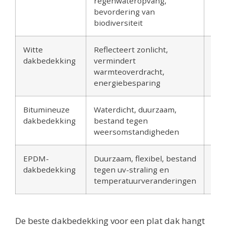
regenwateropvang,
inst
bevordering van
hog
biodiversiteit
kos
Witte
Reflecteert zonlicht,
Min
dakbedekking
vermindert
ges
warmteoverdracht,
est
energiebesparing
doe
Bitumineuze
Waterdicht, duurzaam,
Bep
dakbedekking
bestand tegen
kle
weersomstandigheden
ont
EPDM-
Duurzaam, flexibel, bestand
Iet
dakbedekking
tegen uv-straling en
init
temperatuurveranderingen
De beste dakbedekking voor een plat dak hangt