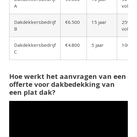
A
voltoo
Dakdekkersbedrijf
€6.500
15 jaar
25% vo
B
voltoo
Dakdekkersbedrijf
€4.800
5 jaar
100% n
C
Hoe werkt het aanvragen van een
offerte voor dakbedekking van
een plat dak?