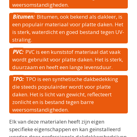
weersomstandigheden.
Bitumen:
Bitumen, ook bekend als dakleer, is
een populair materiaal voor platte daken. Het
is sterk, waterdicht en goed bestand tegen UV-
straling.
PVC:
PVC is een kunststof materiaal dat vaak
wordt gebruikt voor platte daken. Het is sterk,
duurzaam en heeft een lange levensduur.
TPO:
TPO is een synthetische dakbedekking
die steeds populairder wordt voor platte
daken. Het is licht van gewicht, reflecteert
zonlicht en is bestand tegen barre
weersomstandigheden.
Elk van deze materialen heeft zijn eigen
specifieke eigenschappen en kan geïnstalleerd
worden door professionele dakdekkersbedrijven.